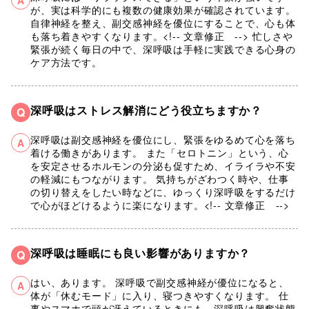
が、実は科学的にも複数の健康効果が確認されています。
自律神経を整え、副交感神経を優位にすることで、心も体
も落ち着きやすくなります。<!-- 文章修正 --> 忙しさや
緊張が続く毎日の中で、深呼吸は手軽に実践できる心身の
ケア方法です。
深呼吸はストレス解消にどう役立ちますか？
Q
深呼吸は副交感神経を優位にし、緊張をゆるめて心を落ち
A
着ける働きがあります。 また「セロトニン」という、心
を安定させるホルモンの分泌も促すため、イライラや不安
の軽減にもつながります。 気持ちがざわつく時や、仕事
の切り替えをしたい時などに、ゆっくり深呼吸をするだけ
で心がほどけるように楽になります。<!-- 文章修正 -->
深呼吸は睡眠にも良い影響がありますか？
Q
はい、あります。 深呼吸で副交感神経が優位になると、
A
体が「休むモード」に入り、寝つきやすくなります。 仕
事やスマホで頭が冴えているときにも、深呼吸は興奮状態