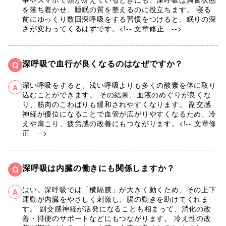
を落ち着かせ、睡眠の質を整えるのに役立ちます。 寝る
前にゆっくり数回深呼吸をする習慣をつけると、眠りの深
さが変わってくるはずです。<!-- 文章修正 -->
深呼吸で血行が良くなるのはなぜですか？
Q
深い呼吸をすると、浅い呼吸よりも多くの酸素を体に取り
A
込むことができます。 その結果、血液のめぐりが良くな
り、筋肉のこわばりも緩和されやすくなります。 副交感
神経が優位になることで血管が広がりやすくなるため、冷
えや肩こり、疲労感の改善にもつながります。<!-- 文章修
正 -->
深呼吸は内臓の働きにも関係しますか？
Q
はい。深呼吸では「横隔膜」が大きく動くため、その上下
A
運動が内臓をやさしく刺激し、腸の動きを助けてくれま
す。 副交感神経が活発になることも相まって、消化の改
善・排便のサポートなどにもつながります。 冷え性の改