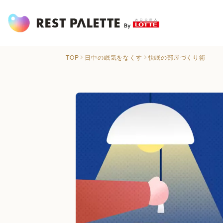
TOP
日中の眠気をなくす
快眠の部屋づくり術