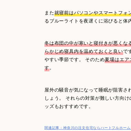
また
就寝前はパソコンやスマートフォ
るブルーライトを夜遅くに浴びると体
冬は布団の中が寒いと寝付きが悪くな
らかじめ寝具内を温めておくと良い
で
やすい季節です。 そのため
夏場はエア
す
。
屋外の騒音が気になって睡眠が阻害さ
しょう。 それらの対策が難しい方向
ッズもおすすめです。
関連記事：神奈川の注文住宅ならハートフルホーム｜