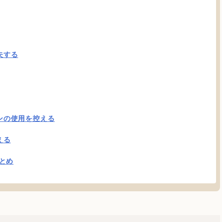
夫する
ンの使用を控える
える
とめ