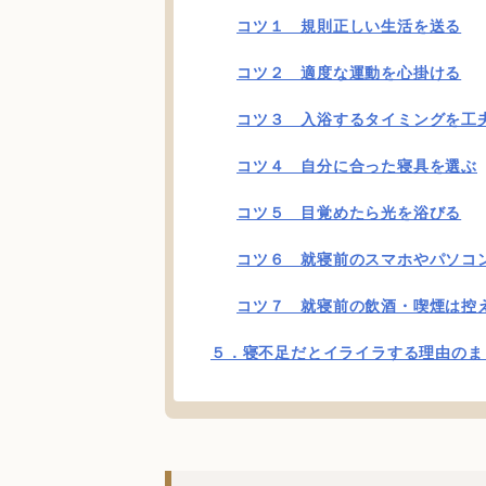
コツ１ 規則正しい生活を送る
コツ２ 適度な運動を心掛ける
コツ３ 入浴するタイミングを工
コツ４ 自分に合った寝具を選ぶ
コツ５ 目覚めたら光を浴びる
コツ６ 就寝前のスマホやパソコ
コツ７ 就寝前の飲酒・喫煙は控
５．寝不足だとイライラする理由のま