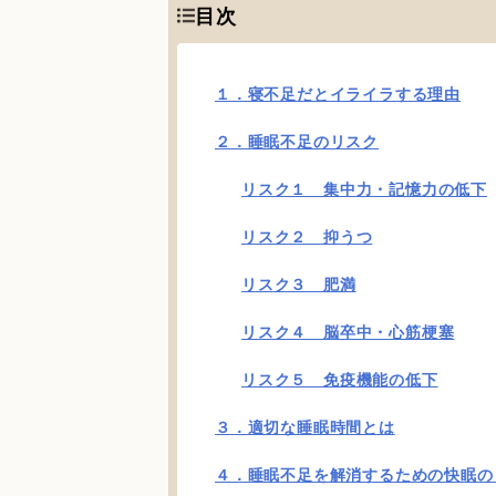
目次
１．寝不足だとイライラする理由
２．睡眠不足のリスク
リスク１ 集中力・記憶力の低下
リスク２ 抑うつ
リスク３ 肥満
リスク４ 脳卒中・心筋梗塞
リスク５ 免疫機能の低下
３．適切な睡眠時間とは
４．睡眠不足を解消するための快眠の