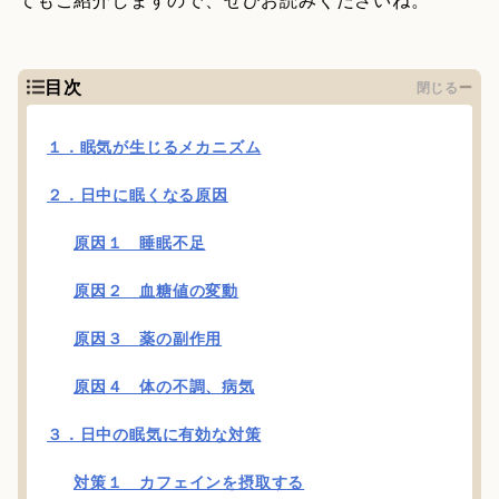
目次
閉じる
１．眠気が生じるメカニズム
２．日中に眠くなる原因
原因１ 睡眠不足
原因２ 血糖値の変動
原因３ 薬の副作用
原因４ 体の不調、病気
３．日中の眠気に有効な対策
対策１ カフェインを摂取する