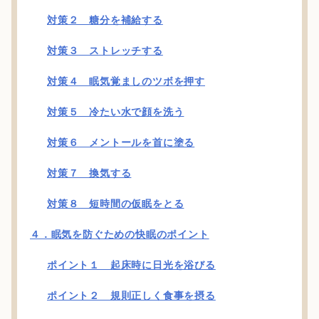
対策２ 糖分を補給する
対策３ ストレッチする
対策４ 眠気覚ましのツボを押す
対策５ 冷たい水で顔を洗う
対策６ メントールを首に塗る
対策７ 換気する
対策８ 短時間の仮眠をとる
４．眠気を防ぐための快眠のポイント
ポイント１ 起床時に日光を浴びる
ポイント２ 規則正しく食事を摂る