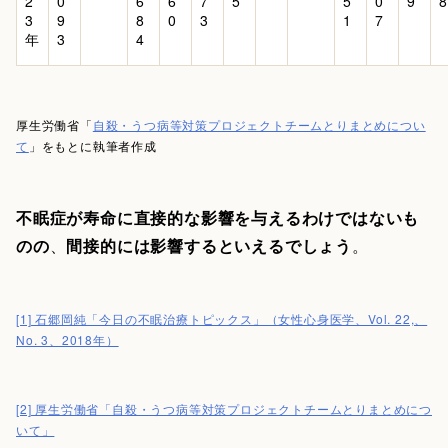
2
0
6
6
7
5
5
0
9
8
3
9
8
0
3
1
7
年
3
4
厚生労働省「
自殺・うつ病等対策プロジェクトチームとりまとめについ
て
」をもとに執筆者作成
不眠症が寿命に直接的な影響を与えるわけではないも
のの
、
間接的には影響するといえるでしょう
。
[1] 石郷岡純「今日の不眠治療トピックス」（女性心身医学、Vol. 22,、
No. 3、2018年）
[2] 厚生労働省「自殺・うつ病等対策プロジェクトチームとりまとめにつ
いて」