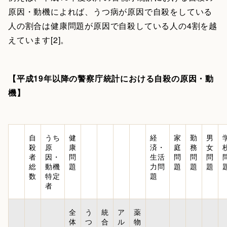
原因・動機によれば、うつ病が原因で自殺をしている
人の割合は健康問題が原因で自殺している人の4割を越
えています[2]。
【平成19年以降の警察庁統計における自殺の原因・動
機】
自
うち
健
経
家
勤
男
殺
原
康
済・
庭
務
女
者
因・
問
生活
問
問
問
総
動機
題
力問
題
題
題
数
特定
題
者
全
う
統
ア
薬
体
つ
合
ル
物