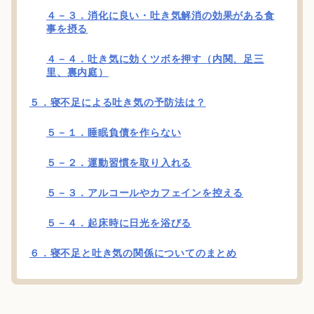
４－３．消化に良い・吐き気解消の効果がある食
事を摂る
４－４．吐き気に効くツボを押す（内関、足三
里、裏内庭）
５．寝不足による吐き気の予防法は？
５－１．睡眠負債を作らない
５－２．運動習慣を取り入れる
５－３．アルコールやカフェインを控える
５－４．起床時に日光を浴びる
６．寝不足と吐き気の関係についてのまとめ