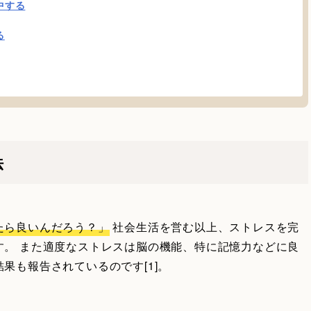
中する
る
法
たら良いんだろう？」
社会生活を営む以上、ストレスを完
す。 また適度なストレスは脳の機能、特に記憶力などに良
果も報告されているのです[1]。