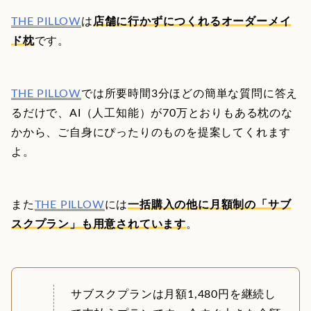
THE PILLOW
は
店舗に行かずにつくれるオーダーメイ
ド枕
です。
THE PILLOW
では所要時間3分ほどの簡単な質問に答え
るだけで、AI（人工知能）が70万とおりもある枕のな
かから、ご自身にぴったりのものを提案してくれます
よ。
また
THE PILLOW
には
一括購入の他に月額制の「サブ
スクプラン」も用意されています
。
サブスクプランは月額1,480円を継続し