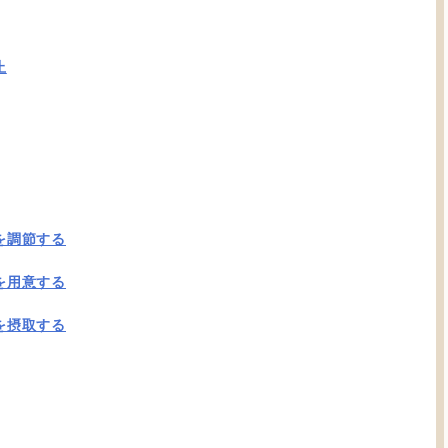
止
を調節する
を用意する
を摂取する