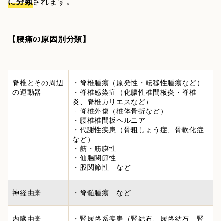
に分類
されます。
【腰痛の原因別分類】
脊椎とその周辺
・脊椎腫瘍（原発性・転移性腫瘍など）
の運動器
・脊椎感染症（化膿性椎間板炎・脊椎
炎、脊椎カリエスなど）
・脊椎外傷（椎体骨折など）
・腰椎椎間板ヘルニア
・代謝性疾患（骨粗しょう症、骨軟化症
など）
・筋・筋膜性
・仙腸関節性
・股関節性 など
神経由来
・脊髄腫瘍 など
内臓由来
・腎尿路系疾患（腎結石、尿路結石、腎