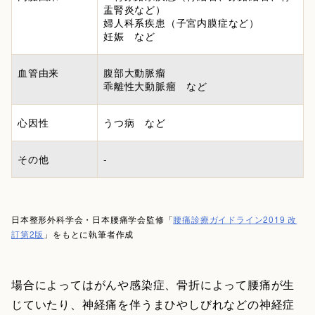
盂腎炎など）
婦人科系疾患（子宮内膜症など）
妊娠 など
血管由来
腹部大動脈瘤
乖離性大動脈瘤 など
心因性
うつ病 など
その他
-
日本整形外科学会・日本腰痛学会監修「
腰痛診療ガイドライン2019 改
訂第2版
」をもとに執筆者作成
場合によってはがんや感染症、骨折によって腰痛が生
じていたり、神経痛を伴うまひやしびれなどの神経症